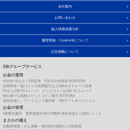
会社案内
お問い合わせ
個人情報保護方針
履歴情報・Cookie等について
広告掲載について
SBIグループサービス
お金の運用
NISAやるなら！SBI証券
FOLIOのAI投資 ROBOPRO
信用革命！低コストの信用取引ならSBIネオトレード証券
FXならSBI FXトレード
ビットコインはSBI VCトレード
初心者でも気軽にビットコイン取引 BITPOINT
資産形成に、アートという選択肢 SBIアートオークション
お金の管理
SBI新生銀行
業界最低水準の手数料 海外送金ならSBIレミット
まさかの備え
自動車保険・がん保険・海外旅行保険ならSBI損保