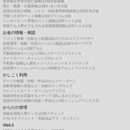
業界最安水準の死亡保険はSBI生命保険
死亡・医療・介護保険はSBIいきいき少短
賃貸住宅向け保険、バイク・自転車用車両保険はSBI日本少短
犬猫うさぎのペット保険はSBIプリズム少短
インターネット専用のペット保険はSBIペット少短
単独でも上乗せでも入れる地震補償保険はSBIリスタ少短
お金の情報・相談
ファンド検索・比較なら投資信託のウエルスアドバイザー
資産運用・保険・住宅ローンのご相談はSBIマネープラザ
住宅ローンならSBIアルヒ
不動産担保ローンならSBIエステートファイナンス
カードローン・キャッシングのレイク
不動産×金融なら新生インベストメント＆ファイナンス
投資用マンションローンならSBI新生アセットファイナンス
かしこく利用
ローンの検索・比較・申込みならイー・ローン
自動車保険の見積もり・比較のインズウェブ
クレジットカード・ローンならアプラス
地域活性化を応援するメディア SBIふるさとだより
賃貸住宅向け保険の比較・申込ならSBIインシュアランスラボ
からだの管理
高級会員制人間ドックはSBIメディック
5-ALAサプリメント・化粧品はアラ・オンライン
Web3