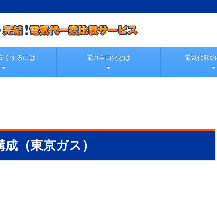
安くするには
電力自由化とは
電気代節約
構成（東京ガス）