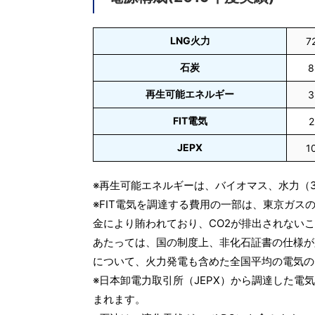
LNG火力
7
石炭
8
再生可能エネルギー
3
FIT電気
2
JEPX
1
※再生可能エネルギーは、バイオマス、水力（3
※FIT電気を調達する費用の一部は、東京ガ
金により賄われており、CO2が排出されない
あたっては、国の制度上、非化石証書の仕様が必
について、火力発電も含めた全国平均の電気の
※日本卸電力取引所（JEPX）から調達した電
まれます。