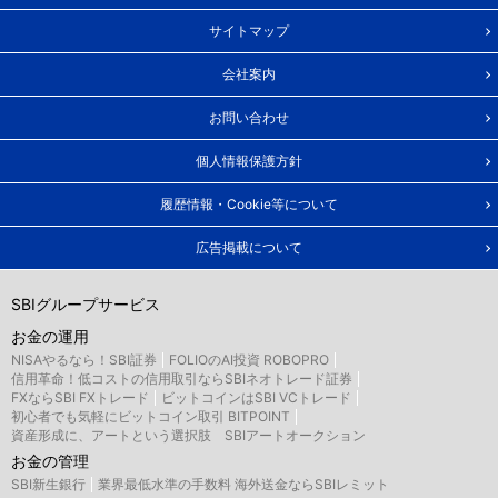
サイトマップ
会社案内
お問い合わせ
個人情報保護方針
履歴情報・Cookie等について
広告掲載について
SBIグループサービス
お金の運用
NISAやるなら！SBI証券
FOLIOのAI投資 ROBOPRO
信用革命！低コストの信用取引ならSBIネオトレード証券
FXならSBI FXトレード
ビットコインはSBI VCトレード
初心者でも気軽にビットコイン取引 BITPOINT
資産形成に、アートという選択肢 SBIアートオークション
お金の管理
SBI新生銀行
業界最低水準の手数料 海外送金ならSBIレミット