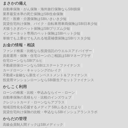
まさかの備え
自動車保険・がん保険・海外旅行保険ならSBI損保
業界最安水準の死亡保険はSBI生命保険
死亡・医療・介護保険はSBIいきいき少短
賃貸住宅向け保険、バイク・自転車用車両保険はSBI日本少短
犬猫うさぎのペット保険はSBIプリズム少短
インターネット専用のペット保険はSBIペット少短
単独でも上乗せでも入れる地震補償保険はSBIリスタ少短
お金の情報・相談
ファンド検索・比較なら投資信託のウエルスアドバイザー
資産運用・保険・住宅ローンのご相談はSBIマネープラザ
住宅ローンならSBIアルヒ
不動産担保ローンならSBIエステートファイナンス
カードローン・キャッシングのレイク
不動産×金融なら新生インベストメント＆ファイナンス
投資用マンションローンならSBI新生アセットファイナンス
かしこく利用
ローンの検索・比較・申込みならイー・ローン
自動車保険の見積もり・比較のインズウェブ
クレジットカード・ローンならアプラス
地域活性化を応援するメディア SBIふるさとだより
賃貸住宅向け保険の比較・申込ならSBIインシュアランスラボ
からだの管理
高級会員制人間ドックはSBIメディック