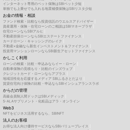
インターネット専用のペット保険はSBIペット少短
単独でも上乗せでも入れる地震補償保険はSBIリスタ少短
お金の情報・相談
ファンド検索・比較なら投資信託のウエルスアドバイザー
資産運用・保険・住宅ローンのご相談はSBIマネープラザ
住宅ローンならSBIアルヒ
不動産担保ローンならSBIエステートファイナンス
カードローン・キャッシングのレイク
不動産×金融なら新生インベストメント＆ファイナンス
投資用マンションローンならSBI新生アセットファイナンス
かしこく利用
ローンの検索・比較・申込みならイー・ローン
自動車保険の見積もり・比較のインズウェブ
クレジットカード・ローンならアプラス
地域活性化を応援するメディア SBIふるさとだより
賃貸住宅向け保険の比較・申込ならSBIインシュアランスラボ
からだの管理
高級会員制人間ドックはSBIメディック
5-ALAサプリメント・化粧品はアラ・オンライン
Web3
NFTをビジネス活用するなら、SBINFT
法人のお客様
お得な法人向け優待サービスならSBIバリュープレイス