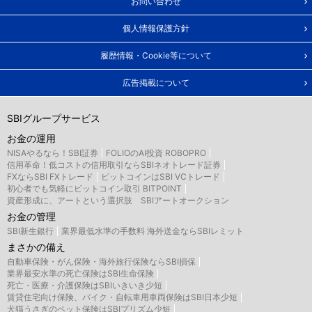
お問い合わせ
個人情報保護方針
履歴情報・Cookie等について
広告掲載について
SBIグループサービス
お金の運用
NISAやるなら！SBI証券
FOLIOのAI投資 ROBOPRO
信用革命！低コストの信用取引ならSBIネオトレード証券
FXならSBI FXトレード
ビットコインはSBI VCトレード
初心者でも気軽にビットコイン取引 BITPOINT
資産形成に、アートという選択肢 SBIアートオークション
お金の管理
SBI新生銀行
業界最低水準の手数料 海外送金ならSBIレミット
まさかの備え
自動車保険・がん保険・海外旅行保険ならSBI損保
業界最安水準の死亡保険はSBI生命保険
死亡・医療・介護保険はSBIいきいき少短
賃貸住宅向け保険、バイク・自転車用車両保険はSBI日本少短
犬猫うさぎのペット保険はSBIプリズム少短