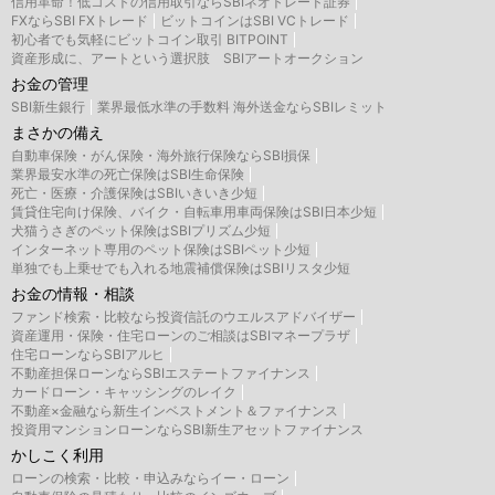
信用革命！低コストの信用取引ならSBIネオトレード証券
FXならSBI FXトレード
ビットコインはSBI VCトレード
初心者でも気軽にビットコイン取引 BITPOINT
資産形成に、アートという選択肢 SBIアートオークション
お金の管理
SBI新生銀行
業界最低水準の手数料 海外送金ならSBIレミット
まさかの備え
自動車保険・がん保険・海外旅行保険ならSBI損保
業界最安水準の死亡保険はSBI生命保険
死亡・医療・介護保険はSBIいきいき少短
賃貸住宅向け保険、バイク・自転車用車両保険はSBI日本少短
犬猫うさぎのペット保険はSBIプリズム少短
インターネット専用のペット保険はSBIペット少短
単独でも上乗せでも入れる地震補償保険はSBIリスタ少短
お金の情報・相談
ファンド検索・比較なら投資信託のウエルスアドバイザー
資産運用・保険・住宅ローンのご相談はSBIマネープラザ
住宅ローンならSBIアルヒ
不動産担保ローンならSBIエステートファイナンス
カードローン・キャッシングのレイク
不動産×金融なら新生インベストメント＆ファイナンス
投資用マンションローンならSBI新生アセットファイナンス
かしこく利用
ローンの検索・比較・申込みならイー・ローン