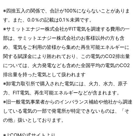
※四捨五⼊の関係で、合計が100%にならないことがありま
す。また、0.0％の記載は0.1％未満です。
※サミットエナジー株式会社がFIT電気を調達する費⽤の⼀
部は、サミットエナジー株式会社のお客様以外の⽅も含
め、電気をご利⽤の皆様から集めた再⽣可能エネルギーに
関する賦課⾦により賄われており、この電気のCO2排出量
については、⽕⼒発電なども含めた全国平均の電気のCO2
排出量を持った電気として扱われます
※卸電力取引所で購入された電気には、火力、水力、原子
力、FIT電気、再生可能エネルギーなどが含まれます。
※旧一般電気事業者からのインバランス補給や他社から調達
している電気の一部で発電所が特定できないものは、「そ
の他」扱いとしております。
※J:COM公式サイトより