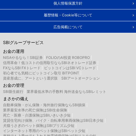
個人情報保護方針
履歴情報・Cookie等について
広告掲載について
SBIグループサービス
お金の運用
NISAやるなら！SBI証券
FOLIOのAI投資 ROBOPRO
信用革命！低コストの信用取引ならSBIネオトレード証券
FXならSBI FXトレード
ビットコインはSBI VCトレード
初心者でも気軽にビットコイン取引 BITPOINT
資産形成に、アートという選択肢 SBIアートオークション
お金の管理
SBI新生銀行
業界最低水準の手数料 海外送金ならSBIレミット
まさかの備え
自動車保険・がん保険・海外旅行保険ならSBI損保
業界最安水準の死亡保険はSBI生命保険
死亡・医療・介護保険はSBIいきいき少短
賃貸住宅向け保険、バイク・自転車用車両保険はSBI日本少短
犬猫うさぎのペット保険はSBIプリズム少短
インターネット専用のペット保険はSBIペット少短
単独でも上乗せでも入れる地震補償保険はSBIリスタ少短