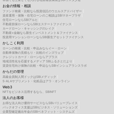
お金の情報・相談
ファンド検索・比較なら投資信託のウエルスアドバイザー
資産運用・保険・住宅ローンのご相談はSBIマネープラザ
住宅ローンならSBIアルヒ
不動産担保ローンならSBIエステートファイナンス
カードローン・キャッシングのレイク
不動産×金融なら新生インベストメント＆ファイナンス
投資用マンションローンならSBI新生アセットファイナンス
かしこく利用
ローンの検索・比較・申込みならイー・ローン
自動車保険の見積もり・比較のインズウェブ
クレジットカード・ローンならアプラス
地域活性化を応援するメディア SBIふるさとだより
賃貸住宅向け保険の比較・申込ならSBIインシュアランスラボ
からだの管理
高級会員制人間ドックはSBIメディック
5-ALAサプリメント・化粧品はアラ・オンライン
Web3
NFTをビジネス活用するなら、SBINFT
法人のお客様
お得な法人向け優待サービスならSBIバリュープレイス
バックオフィス支援はSBIビジネス・ソリューションズ
企業型確定拠出年金のSBIベネフィット・システムズ