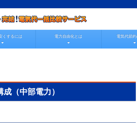
安くするには
電力自由化とは
電気代節約
構成（中部電力）