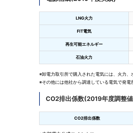
LNG火力
FIT電気
再生可能エネルギー
石油火力
※卸電力取引所で購入された電気には、火力、
※その他には他社から調達している電気で発電
CO2排出係数(2019年度調整値
CO2排出係数