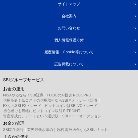
サイトマップ
会社案内
お問い合わせ
個人情報保護方針
履歴情報・Cookie等について
広告掲載について
SBIグループサービス
お金の運用
NISAやるなら！SBI証券
FOLIOのAI投資 ROBOPRO
信用革命！低コストの信用取引ならSBIネオトレード証券
FXならSBI FXトレード
ビットコインはSBI VCトレード
初心者でも気軽にビットコイン取引 BITPOINT
資産形成に、アートという選択肢 SBIアートオークション
お金の管理
SBI新生銀行
業界最低水準の手数料 海外送金ならSBIレミット
まさかの備え