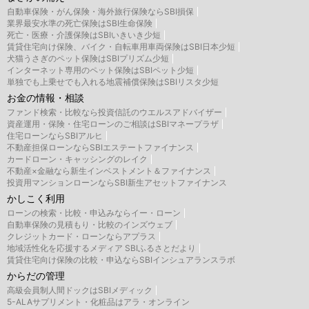
自動車保険・がん保険・海外旅行保険ならSBI損保
業界最安水準の死亡保険はSBI生命保険
死亡・医療・介護保険はSBIいきいき少短
賃貸住宅向け保険、バイク・自転車用車両保険はSBI日本少短
犬猫うさぎのペット保険はSBIプリズム少短
インターネット専用のペット保険はSBIペット少短
単独でも上乗せでも入れる地震補償保険はSBIリスタ少短
お金の情報・相談
ファンド検索・比較なら投資信託のウエルスアドバイザー
資産運用・保険・住宅ローンのご相談はSBIマネープラザ
住宅ローンならSBIアルヒ
不動産担保ローンならSBIエステートファイナンス
カードローン・キャッシングのレイク
不動産×金融なら新生インベストメント＆ファイナンス
投資用マンションローンならSBI新生アセットファイナンス
かしこく利用
ローンの検索・比較・申込みならイー・ローン
自動車保険の見積もり・比較のインズウェブ
クレジットカード・ローンならアプラス
地域活性化を応援するメディア SBIふるさとだより
賃貸住宅向け保険の比較・申込ならSBIインシュアランスラボ
からだの管理
高級会員制人間ドックはSBIメディック
5-ALAサプリメント・化粧品はアラ・オンライン